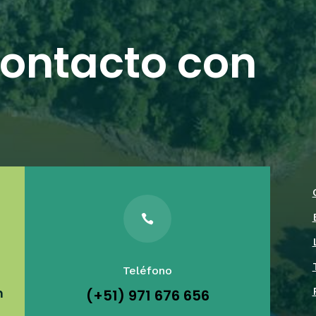
contacto con

Teléfono
m
(+51) 971 676 656