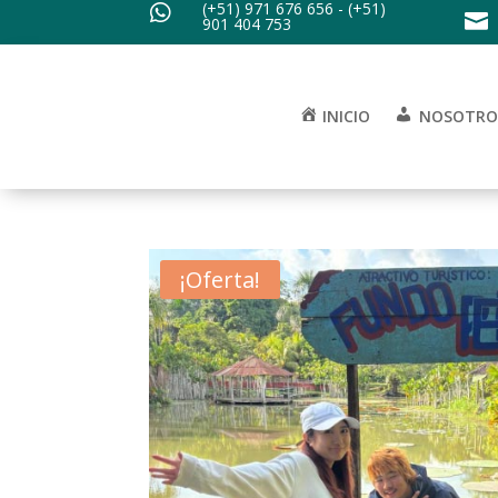
(+51) 971 676 656 - (+51)


901 404 753
INICIO
NOSOTRO
¡Oferta!