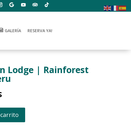
GALERÍA
RESERVA YA!
 Lodge | Rainforest
eru
El
$
precio
actual
es:
 carrito
$.
252.00$.