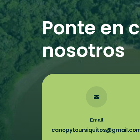
Ponte en 
nosotros

Email
canopytoursiquitos@gmail.co