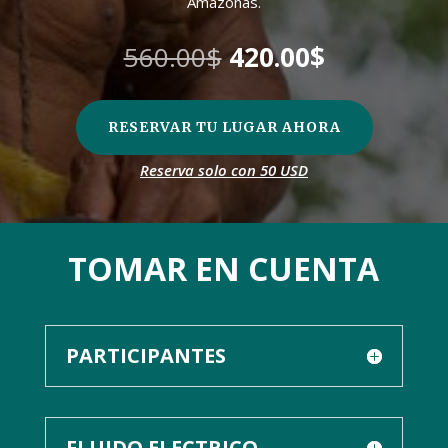
Amazonas.
El
El
560.00
$
420.00
$
precio
precio
original
actual
era:
es:
RESERVAR TU LUGAR AHORA
560.00$.
420.00$.
Reserva solo con 50 USD
TOMAR EN CUENTA
PARTICIPANTES
FLUIDO ELECTRICO