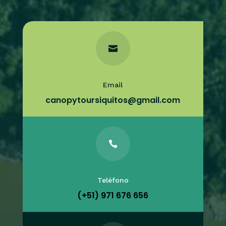

Email
canopytoursiquitos@gmail.com

Teléfono
(+51) 971 676 656