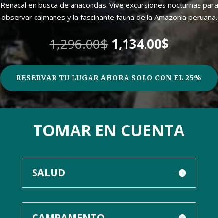
Renacal en busca de anacondas. Vive excursiones nocturnas para
observar caimanes y la fascinante fauna de la Amazonía peruana.
El
El
1,296.00
$
1,134.00
$
precio
precio
original
actual
era:
es:
RESERVAR TU LUGAR AHORA SOLO CON EL 25%
1,296.00$.
1,134.00
TOMAR EN CUENTA
SALUD
CAMPAMENTO