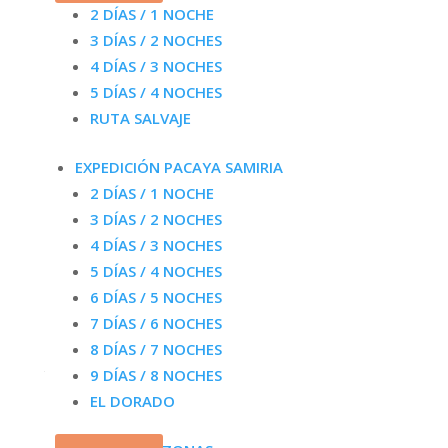
2 DÍAS / 1 NOCHE
3 DÍAS / 2 NOCHES
4 DÍAS / 3 NOCHES
5 DÍAS / 4 NOCHES
RUTA SALVAJE
EXPEDICIÓN PACAYA SAMIRIA
2 DÍAS / 1 NOCHE
3 DÍAS / 2 NOCHES
4 DÍAS / 3 NOCHES
5 DÍAS / 4 NOCHES
6 DÍAS / 5 NOCHES
7 DÍAS / 6 NOCHES
4-Day Pacaya Samiria Tour | Amazon Adventure
Peru
8 DÍAS / 7 NOCHES
El
El
672.00
$
504.00
$
9 DÍAS / 8 NOCHES
precio
precio
EL DORADO
original
actual
era:
es: