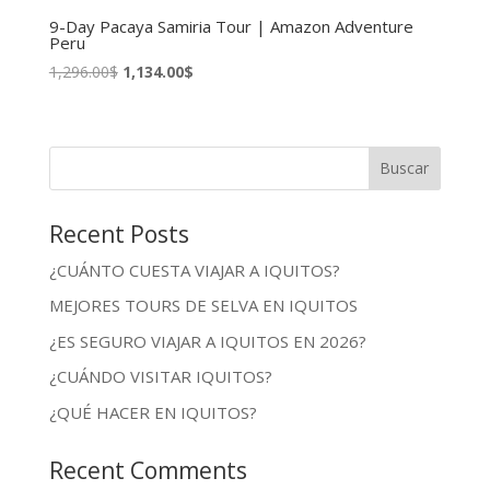
9-Day Pacaya Samiria Tour | Amazon Adventure
Peru
El
El
1,296.00
$
1,134.00
$
precio
precio
original
actual
era:
es:
Buscar
1,296.00$.
1,134.00$.
Recent Posts
¿CUÁNTO CUESTA VIAJAR A IQUITOS?
MEJORES TOURS DE SELVA EN IQUITOS
¿ES SEGURO VIAJAR A IQUITOS EN 2026?
¿CUÁNDO VISITAR IQUITOS?
¿QUÉ HACER EN IQUITOS?
Recent Comments