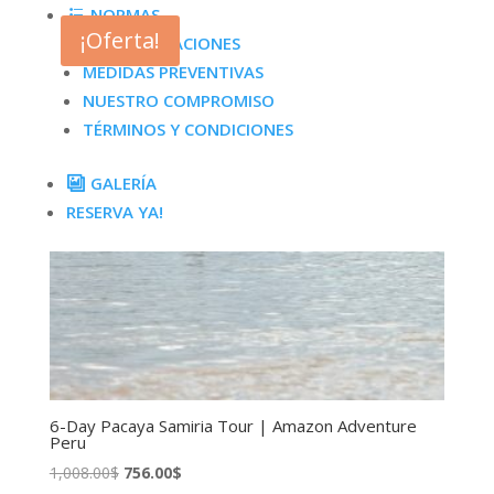
NORMAS
era:
es:
¡Oferta!
RECOMENDACIONES
840.00$.
630.00$.
MEDIDAS PREVENTIVAS
NUESTRO COMPROMISO
TÉRMINOS Y CONDICIONES
GALERÍA
RESERVA YA!
6-Day Pacaya Samiria Tour | Amazon Adventure
Peru
El
El
1,008.00
$
756.00
$