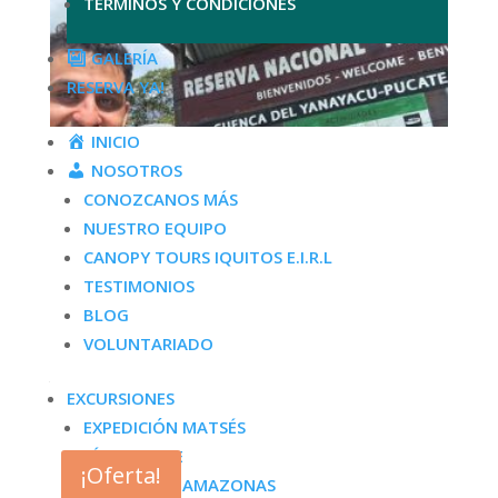
TÉRMINOS Y CONDICIONES
GALERÍA
RESERVA YA!
INICIO
NOSOTROS
CONOZCANOS MÁS
NUESTRO EQUIPO
CANOPY TOURS IQUITOS E.I.R.L
TESTIMONIOS
BLOG
3-Day Pacaya Samiria Tour | Amazon Adventure
VOLUNTARIADO
Peru
El
El
504.00
$
378.00
$
EXCURSIONES
precio
precio
EXPEDICIÓN MATSÉS
original
actual
RÍO TAPICHE
era:
es:
¡Oferta!
504.00$.
378.00$.
EXPEDICIÓN AMAZONAS