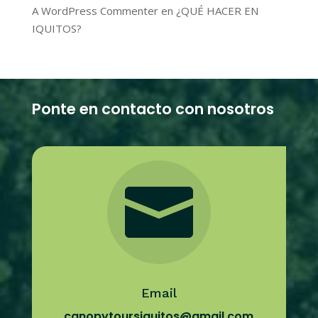
A WordPress Commenter
en
¿QUÉ HACER EN
IQUITOS?
Ponte en contacto con nosotros

Email
canopytoursiquitos@gmail.com