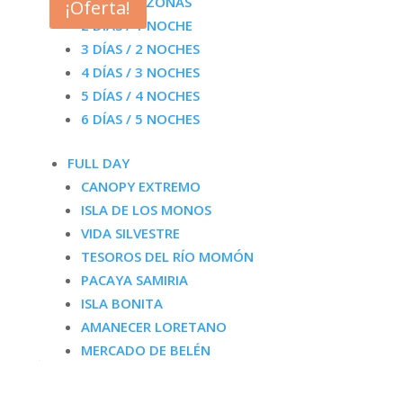
LODGE AMAZONAS
¡Oferta!
672.00$.
504.00$.
2 DÍAS / 1 NOCHE
3 DÍAS / 2 NOCHES
4 DÍAS / 3 NOCHES
5 DÍAS / 4 NOCHES
6 DÍAS / 5 NOCHES
FULL DAY
CANOPY EXTREMO
ISLA DE LOS MONOS
VIDA SILVESTRE
TESOROS DEL RÍO MOMÓN
PACAYA SAMIRIA
ISLA BONITA
5-Day Pacaya Samiria Tour | Amazon Adventure
AMANECER LORETANO
Peru
MERCADO DE BELÉN
El
El
840.00
$
630.00
$
precio
precio
original
actual