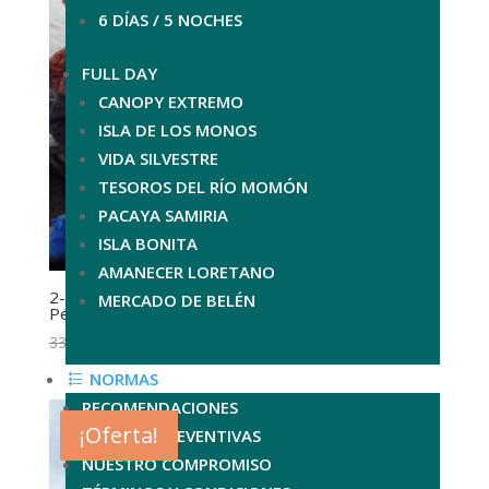
6 DÍAS / 5 NOCHES
FULL DAY
CANOPY EXTREMO
ISLA DE LOS MONOS
VIDA SILVESTRE
TESOROS DEL RÍO MOMÓN
PACAYA SAMIRIA
ISLA BONITA
AMANECER LORETANO
2-Day Pacaya Samiria Tour | Amazon Adventure
MERCADO DE BELÉN
Peru
El
El
336.00
$
252.00
$
precio
precio
NORMAS
original
actual
RECOMENDACIONES
era:
es:
¡Oferta!
MEDIDAS PREVENTIVAS
336.00$.
252.00$.
NUESTRO COMPROMISO