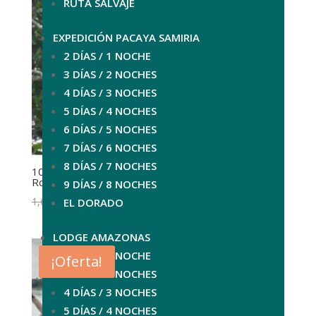
RUTA SALVAJE
EXPEDICIÓN PACAYA SAMIRIA
2 DÍAS / 1 NOCHE
3 DÍAS / 2 NOCHES
4 DÍAS / 3 NOCHES
5 DÍAS / 4 NOCHES
6 DÍAS / 5 NOCHES
7 DÍAS / 6 NOCHES
8 DÍAS / 7 NOCHES
10-Day Pacaya Samiria Expedition | El Dorado
Route
9 DÍAS / 8 NOCHES
El
El
1,680.00
$
1,260.00
$
EL DORADO
precio
precio
original
actual
LODGE AMAZONAS
era:
es:
2 DÍAS / 1 NOCHE
¡Oferta!
1,680.00$.
1,260.00$.
3 DÍAS / 2 NOCHES
4 DÍAS / 3 NOCHES
5 DÍAS / 4 NOCHES