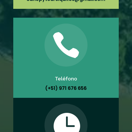

Teléfono
(+51) 971 676 656
